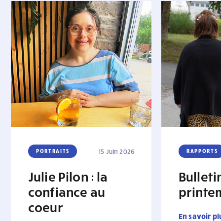
PORTRAITS
15 Juin 2026
RAPPORTS
Julie Pilon : la
Bullet
confiance au
printe
coeur
En savoir pl