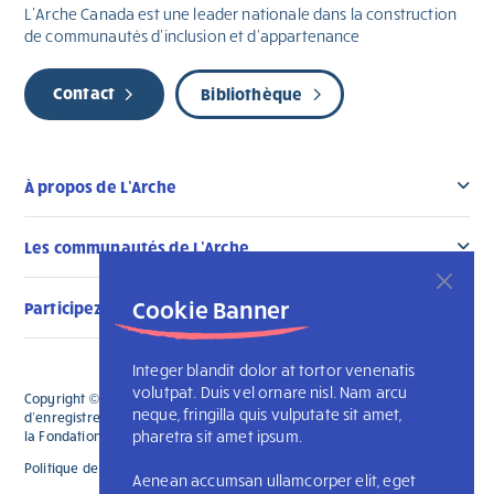
L’Arche Canada est une leader nationale dans la construction
de communautés d’inclusion et d’appartenance
Contact
Bibliothèque
À propos de L’Arche
Les communautés de L’Arche
Cookie Banner
Participez au changement
Integer blandit dolor at tortor venenatis
volutpat. Duis vel ornare nisl. Nam arcu
Copyright © 2026 L'Arche Canada. Tous droits réservés. Le numéro
neque, fringilla quis vulputate sit amet,
d'enregistrement de L'Arche Canada est le 136019122RR0001 et celui de
pharetra sit amet ipsum.
la Fondation L'Arche Canada est le 88990 9719 RR0001
Politique de confidentialité
L’Arche internationale
Aenean accumsan ullamcorper elit, eget