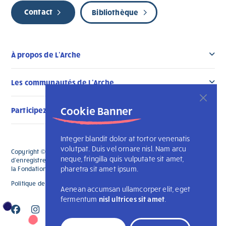
Contact
Bibliothèque
À propos de L’Arche
Les communautés de L’Arche
Cookie Banner
Participez au changement
Integer blandit dolor at tortor venenatis
volutpat. Duis vel ornare nisl. Nam arcu
Copyright © 2026 L'Arche Canada. Tous droits réservés. Le numéro
neque, fringilla quis vulputate sit amet,
d'enregistrement de L'Arche Canada est le 136019122RR0001 et celui de
pharetra sit amet ipsum.
la Fondation L'Arche Canada est le 88990 9719 RR0001
Politique de confidentialité
L’Arche internationale
Aenean accumsan ullamcorper elit, eget
fermentum
nisl ultrices sit amet
.