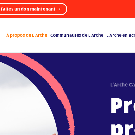
Faites un don maintenant
À propos de L’Arche
Communautés de L’Arche
L’Arche en ac
L'Arche C
Pr
pr