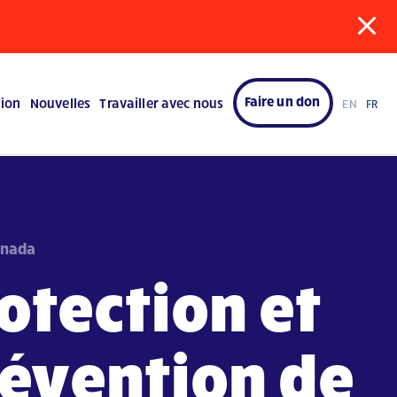
Faire un don
tion
Nouvelles
Travailler avec nous
EN
FR
anada
otection et
évention de