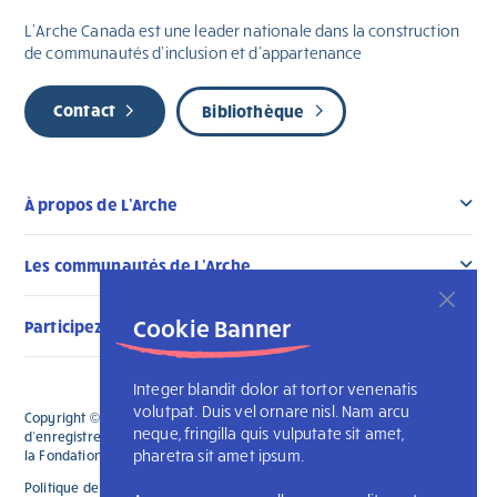
L’Arche Canada est une leader nationale dans la construction
de communautés d’inclusion et d’appartenance
Contact
Bibliothèque
À propos de L’Arche
Les communautés de L’Arche
Cookie Banner
Participez au changement
Integer blandit dolor at tortor venenatis
volutpat. Duis vel ornare nisl. Nam arcu
Copyright © 2026 L'Arche Canada. Tous droits réservés. Le numéro
neque, fringilla quis vulputate sit amet,
d'enregistrement de L'Arche Canada est le 136019122RR0001 et celui de
pharetra sit amet ipsum.
la Fondation L'Arche Canada est le 88990 9719 RR0001
Politique de confidentialité
L’Arche internationale