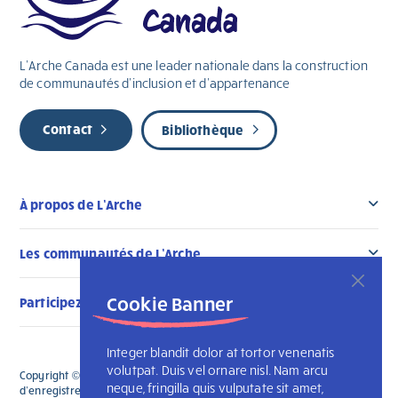
L’Arche Canada est une leader nationale dans la construction
de communautés d’inclusion et d’appartenance
Contact
Bibliothèque
À propos de L’Arche
Les communautés de L’Arche
Cookie Banner
Participez au changement
Integer blandit dolor at tortor venenatis
volutpat. Duis vel ornare nisl. Nam arcu
Copyright © 2026 L'Arche Canada. Tous droits réservés. Le numéro
neque, fringilla quis vulputate sit amet,
d'enregistrement de L'Arche Canada est le 136019122RR0001 et celui de