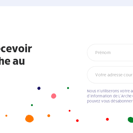
cevoir
Newsletter
che au
Nous n’utiliserons votre 
d’information de L’Arche 
pouvez vous désabonner