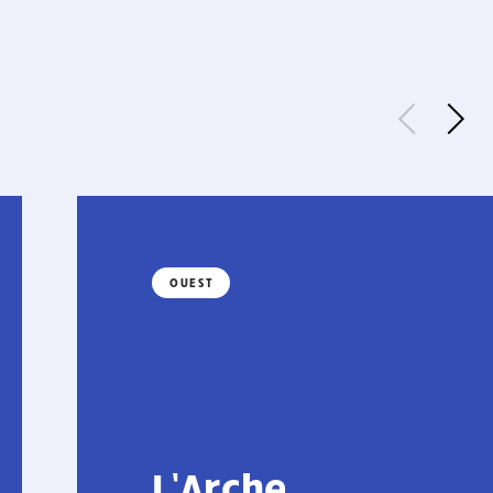
OUEST
L’Arche