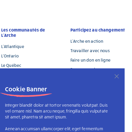
Les communautés de
Participez au changement
L’Arche
L’Arche en action
L’Atlantique
Travailler avec nous
L’Ontario
Faire un don en ligne
Le Québec
Don mensuel
L’Ouest
Don à la mémoire ou en
l’honneur de
L’Arche internationale
Cookie Banner
Don de titres
Don planifié
Integer blandit dolor at tortor venenatis volutpat. Duis
vel ornare nisl. Nam arcu neque, fringilla quis vulputate
Fonds de dotation
sit amet, pharetra sit amet ipsum.
rche Canada est le 88990 9719 RR0001
Aenean accumsan ullamcorper elit, eget fermentum