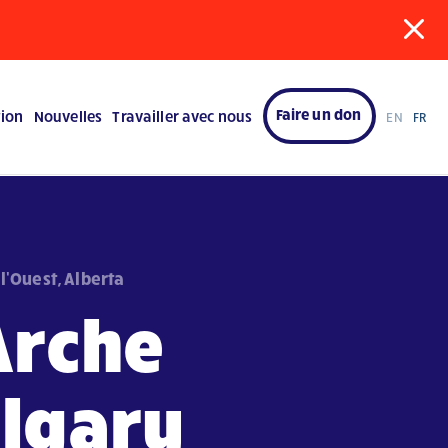
Faire un don
tion
Nouvelles
Travailler avec nous
EN
FR
l'Ouest, Alberta
Arche
lgary