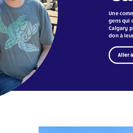
Une commu
gens qui c
Calgary p
don à le
Aller 