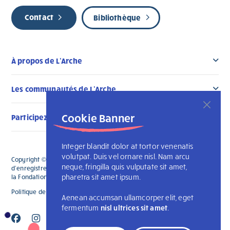
Contact
Bibliothèque
À propos de L’Arche
Les communautés de L’Arche
Cookie Banner
Participez au changement
Integer blandit dolor at tortor venenatis
volutpat. Duis vel ornare nisl. Nam arcu
Copyright © 2026 L'Arche Canada. Tous droits réservés. Le numéro
neque, fringilla quis vulputate sit amet,
d'enregistrement de L'Arche Canada est le 136019122RR0001 et celui de
pharetra sit amet ipsum.
la Fondation L'Arche Canada est le 88990 9719 RR0001
Politique de confidentialité
L’Arche internationale
Aenean accumsan ullamcorper elit, eget
fermentum
nisl ultrices sit amet
.