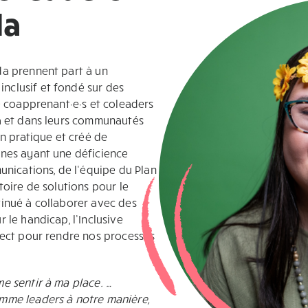
da
da prennent part à un
clusif et fondé sur des
e coapprenant·e·s et coleaders
a et dans leurs communautés
en pratique et créé de
nnes ayant une déficience
unications, de l’équipe du Plan
toire de solutions pour le
inué à collaborer avec des
 le handicap, l’Inclusive
pect pour rendre nos processus
e sentir à ma place. …
mme leaders à notre manière,