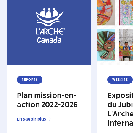
REPORTS
WEBSITE
Plan mission-en-
Exposit
action 2022-2026
du Jubi
L’Arch
En savoir plus
intern