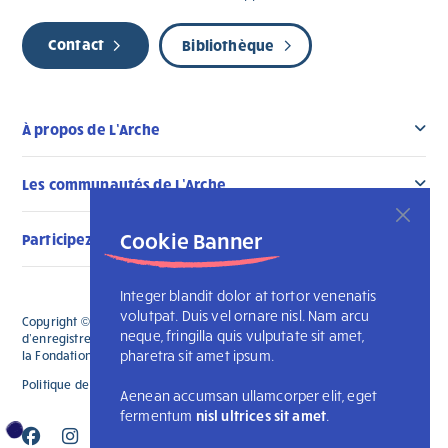
Contact
Bibliothèque
À propos de L’Arche
Les communautés de L’Arche
Cookie Banner
Participez au changement
Integer blandit dolor at tortor venenatis
volutpat. Duis vel ornare nisl. Nam arcu
Copyright © 2026 L'Arche Canada. Tous droits réservés. Le numéro
neque, fringilla quis vulputate sit amet,
d'enregistrement de L'Arche Canada est le 136019122RR0001 et celui de
pharetra sit amet ipsum.
la Fondation L'Arche Canada est le 88990 9719 RR0001
Politique de confidentialité
L’Arche internationale
Aenean accumsan ullamcorper elit, eget
fermentum
nisl ultrices sit amet
.